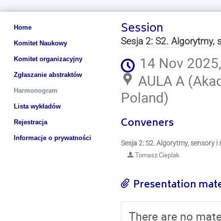
Session
Event
Home
menu
Sesja 2: S2. Algorytmy,
Komitet Naukowy
14 Nov 2025,
Komitet organizacyjny
Zgłaszanie abstraktów
AULA A (Akad
Harmonogram
Poland)
Lista wykładów
Conveners
Rejestracja
Informacje o prywatności
Sesja 2: S2. Algorytmy, sensory i
Tomasz Cieplak
Presentation mate
There are no mater