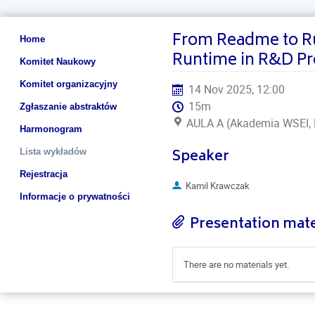
From Readme to R
Event
Home
menu
Runtime in R&D Pr
Komitet Naukowy
Komitet organizacyjny
14 Nov 2025, 12:00
15m
Zgłaszanie abstraktów
AULA A (Akademia WSEI, P
Harmonogram
Speaker
Lista wykładów
Rejestracja
Kamil Krawczak
Informacje o prywatności
Presentation mate
There are no materials yet.