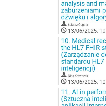
analysis and m
zaburzeniami p
dźwięku i alg
Łukasz Gugała
13/06/2025, 10
10.
Medical re
the HL7 FHIR st
(Zarządzanie 
standardu HL7 
inteligencji)
Nina Krawczak
13/06/2025, 10
11.
AI in perfo
(Sztuczna inte
aplikacji inter