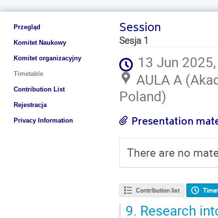
Session
Event
Przegląd
menu
Sesja 1
Komitet Naukowy
13 Jun 2025,
Komitet organizacyjny
Timetable
AULA A (Akad
Contribution List
Poland)
Rejestracja
Presentation mate
Privacy Information
There are no mater
Contribution list
Time
9.
Research into