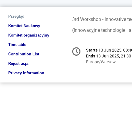
Event
Przegląd
3rd Workshop - Innovative tec
menu
Komitet Naukowy
(Innowacyjne technologie i a
Komitet organizacyjny
Timetable
Conference
Starts
13 Jun 2025, 08:4
Date/Time
information
Contribution List
Ends
13 Jun 2025, 21:30
All
Europe/Warsaw
Rejestracja
times
are
Privacy Information
in
Europe/Warsaw