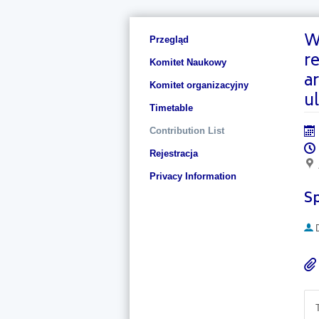
W
Event
Przegląd
menu
r
Komitet Naukowy
a
Komitet organizacyjny
u
Timetable
Contribution List
Rejestracja
Privacy Information
S