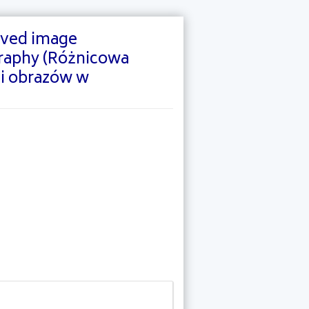
roved image
graphy (Różnicowa
ji obrazów w