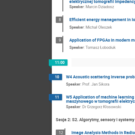
elektrycznej tomografii impedancy
Speaker
:
Marcin Dziadosz
Efficient energy management in I
8
Speaker
:
Michał Oleszek
Application of FPGAs in modern
9
Speaker
:
Tomasz Łobodiuk
11:00
W4 Acoustic scattering inverse pro
10
Speaker
:
Prof.
Jan Sikora
W5 Application of machine learning
11
maszynowego w tomografii elektrycz
Speaker
:
Dr
Grzegorz Kłosowski
Sesja 2: S2. Algorytmy, sensory i systemy
Image Analysis Methods in Radio
12