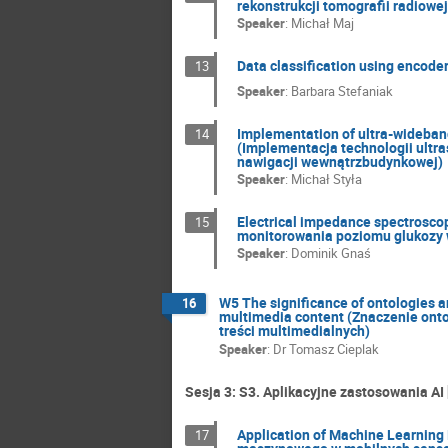
rekonstrukcji tomografii radiowe
Speaker
:
Michał Maj
Data classification using encode
13
Speaker
:
Barbara Stefaniak
Implementation of ultra-wideband
14
(Implementacja technologii ult
nawigacji wewnątrzbudynkowej)
Speaker
:
Michał Styła
Electrical impedance spectrosco
15
monitorowania poziomu glukozy 
Speaker
:
Dominik Gnaś
W5 The significance of ontologies 
16
multimedia content (Znaczenie onto
treści multimedialnych)
Speaker
:
Dr
Tomasz Cieplak
Sesja 3: S3. Aplikacyjne zastosowania AI
Application of Machine Learning
17