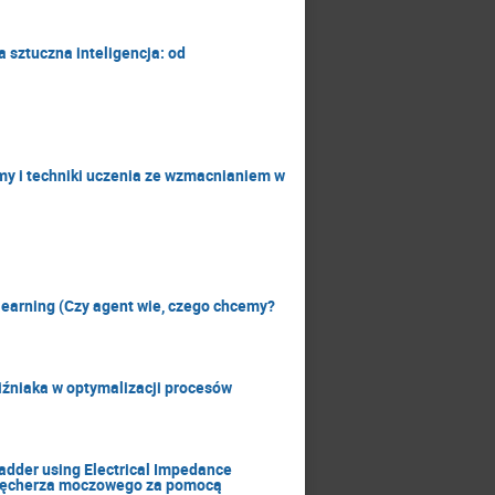
a sztuczna inteligencja: od
my i techniki uczenia ze wzmacnianiem w
 learning (Czy agent wie, czego chcemy?
liźniaka w optymalizacji procesów
ladder using Electrical Impedance
 pęcherza moczowego za pomocą