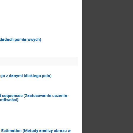
kładach pomiarowych)
go z danymi bliskiego pola)
nt sequences (Zastosowanie uczenia
otliwości)
 Estimation (Metody analizy obrazu w