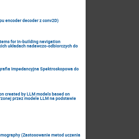
ypu encoder decoder z conv2D)
ems for in-building navigation
kich układach nadawczo-odbiorczych do
ografia Impedancyjna Spektroskopowa do
ion created by LLM models based on
orzonej przez modele LLM na podstawie
 Tomography (Zastosowanie metod uczenia