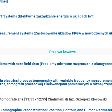
jnej)
oT Systems (Efektywne zarządzanie energią w układach IoT)
 measurement systems (Zastosowanie układów FPGA w nowoczesnych u
Przerwa kawowa
blems with near field data (Problemy odwrotne rozpraszania akustyczne
 in electrical process tomography with variable frequency measureme
nej tomografii procesowej z sekwencjami pomiarowymi o różnej częst
 tomograficzne [11:55 - 12:55] Chairman: dr inż. Grzegorz Kłosowski
 Tomographic Reconstruction: Position, Contour, and Human Perimeter