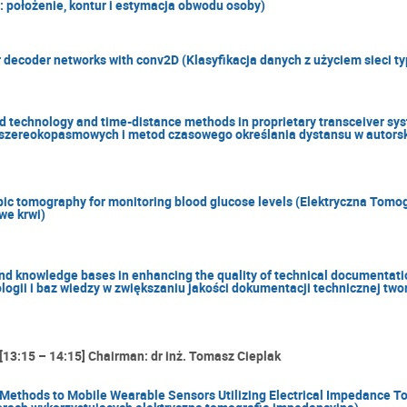
j: położenie, kontur i estymacja obwodu osoby)
r decoder networks with conv2D (Klasyfikacja danych z użyciem sieci t
 technology and time-distance methods in proprietary transceiver syst
raszereokopasmowych i metod czasowego określania dystansu w autors
pic tomography for monitoring blood glucose levels (Elektryczna Tom
we krwi)
and knowledge bases in enhancing the quality of technical documentat
logii i baz wiedzy w zwiększaniu jakości dokumentacji technicznej tw
 [13:15 – 14:15] Chairman: dr inż. Tomasz Cieplak
 Methods to Mobile Wearable Sensors Utilizing Electrical Impedance