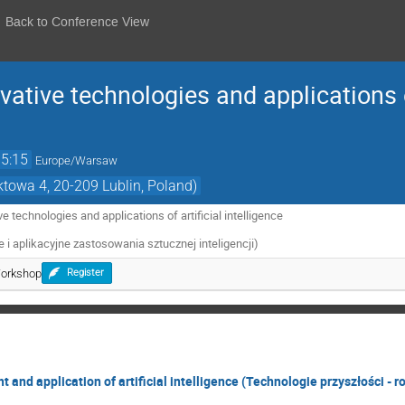
Back to Conference View
ative technologies and applications of
15:15
Europe/Warsaw
towa 4, 20-209 Lublin, Poland)
 technologies and applications of artificial intelligence
 i aplikacyjne zastosowania sztucznej inteligencji)
Workshop
Register
and application of artificial intelligence (Technologie przyszłości - 