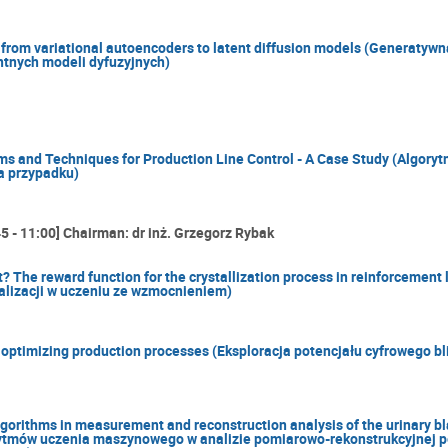
: from variational autoencoders to latent diffusion models (Generatywn
ntnych modeli dyfuzyjnych)
s and Techniques for Production Line Control - A Case Study (Algoryt
za przypadku)
5 - 11:00] Chairman: dr inż. Grzegorz Rybak
 The reward function for the crystallization process in reinforcement
alizacji w uczeniu ze wzmocnieniem)
or optimizing production processes (Eksploracja potencjału cyfrowego b
lgorithms in measurement and reconstruction analysis of the urinary b
ytmów uczenia maszynowego w analizie pomiarowo-rekonstrukcyjnej