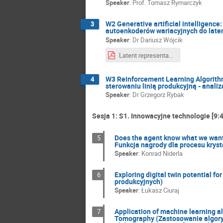
Speaker
:
Prof.
Tomasz Rymarczyk
W2 Generative artificial intelligence
3
autoenkoderów wariacyjnych do late
Speaker
:
Dr
Dariusz Wójcik
Latent representations - dariusz wójcik.pdf
W3 Reinforcement Learning Algorithm
4
sterowaniu linią produkcyjną - anali
Speaker
:
Dr
Grzegorz Rybak
Sesja 1: S1. Innowacyjne technologie [9:4
Does the agent know what we want?
5
Funkcja nagrody dla procesu kryst
Speaker
:
Konrad Niderla
Exploring digital twin potential f
6
produkcyjnych)
Speaker
:
Łukasz Ciuraj
Application of machine learning a
7
Tomography (Zastosowanie algor